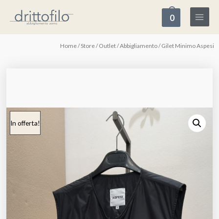
0
Home
/
Store
/
Outlet
/
Abbigliamento
/ Gilet Minimo Aspesi
In offerta!